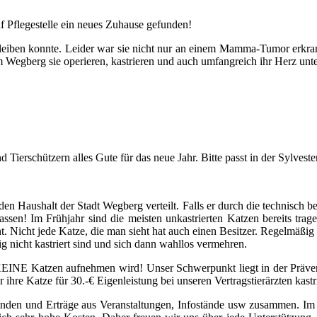
f Pflegestelle ein neues Zuhause gefunden!
leiben konnte. Leider war sie nicht nur an einem Mamma-Tumor erkran
m Wegberg sie operieren, kastrieren und auch umfangreich ihr Herz unt
Tierschützern alles Gute für das neue Jahr. Bitte passt in der Sylvester
n Haushalt der Stadt Wegberg verteilt. Falls er durch die technisch be
lassen! Im Frühjahr sind die meisten unkastrierten Katzen bereits tr
t. Nicht jede Katze, die man sieht hat auch einen Besitzer. Regelmäß
g nicht kastriert sind und sich dann wahllos vermehren.
KEINE Katzen aufnehmen wird! Unser Schwerpunkt liegt in der Präve
ihre Katze für 30.-€ Eigenleistung bei unseren Vertragstierärzten kastr
 Spenden und Erträge aus Veranstaltungen, Infostände usw zusammen. 