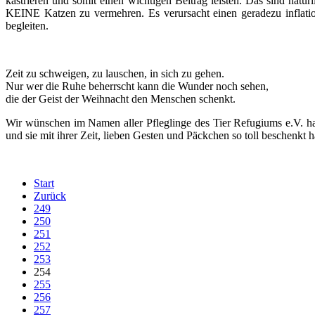
kastrieren und somit einen wichtigen Beitrag leisten. Das sind natü
KEINE Katzen zu vermehren. Es verursacht einen geradezu inflatio
begleiten.
Zeit zu schweigen, zu lauschen, in sich zu gehen.
Nur wer die Ruhe beherrscht kann die Wunder noch sehen,
die der Geist der Weihnacht den Menschen schenkt.
Wir wünschen im Namen aller Pfleglinge des Tier Refugiums e.V. har
und sie mit ihrer Zeit, lieben Gesten und Päckchen so toll beschenkt 
Start
Zurück
249
250
251
252
253
254
255
256
257