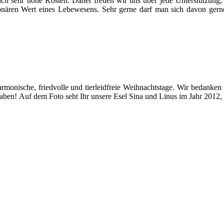
rlich sehr hohe Kosten. Daher freuen wir uns über jede Unterstützung
nären Wert eines Lebewesens. Sehr gerne darf man sich davon gerne 
monische, friedvolle und tierleidfreie Weihnachtstage.
Wir bedanken 
haben!
Auf dem Foto seht Ihr unsere Esel Sina und Linus im Jahr 2012, 