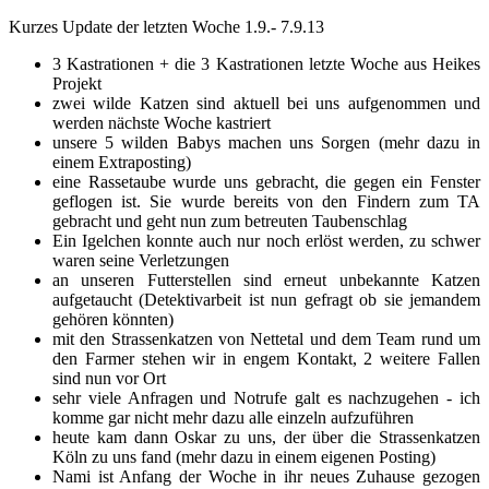
Kurzes Update der letzten Woche 1.9.- 7.9.13
3 Kastrationen + die 3 Kastrationen letzte Woche aus Heikes
Projekt
zwei wilde Katzen sind aktuell bei uns aufgenommen und
werden nächste Woche kastriert
unsere 5 wilden Babys machen uns Sorgen (mehr dazu in
einem Extraposting)
eine Rassetaube wurde uns gebracht, die gegen ein Fenster
geflogen ist. Sie wurde bereits von den Findern zum TA
gebracht und geht nun zum betreuten Taubenschlag
Ein Igelchen konnte auch nur noch erlöst werden, zu schwer
waren seine Verletzungen
an unseren Futterstellen sind erneut unbekannte Katzen
aufgetaucht (Detektivarbeit ist nun gefragt ob sie jemandem
gehören könnten)
mit den Strassenkatzen von Nettetal und dem Team rund um
den Farmer stehen wir in engem Kontakt, 2 weitere Fallen
sind nun vor Ort
sehr viele Anfragen und Notrufe galt es nachzugehen - ich
komme gar nicht mehr dazu alle einzeln aufzuführen
heute kam dann Oskar zu uns, der über die Strassenkatzen
Köln zu uns fand (mehr dazu in einem eigenen Posting)
Nami ist Anfang der Woche in ihr neues Zuhause gezogen