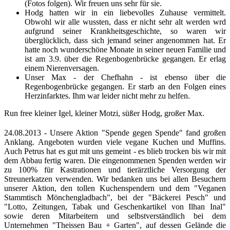
(Fotos folgen). Wir freuen uns sehr für sie.
Hodg hatten wir in ein liebevolles Zuhause vermittelt.
Obwohl wir alle wussten, dass er nicht sehr alt werden wrd
aufgrund seiner Krankheitsgeschichte, so waren wir
überglücklich, dass sich jemand seiner angenommen hat. Er
hatte noch wunderschöne Monate in seiner neuen Familie und
ist am 3.9. über die Regenbogenbrücke gegangen. Er erlag
einem Nierenversagen.
Unser Max - der Chefhahn - ist ebenso über die
Regenbogenbrücke gegangen. Er starb an den Folgen eines
Herzinfarktes. Ihm war leider nicht mehr zu helfen.
Run free kleiner Igel, kleiner Motzi, süßer Hodg, großer Max.
24.08.2013 -
Unsere Aktion "Spende gegen Spende" fand großen
Anklang. Angeboten wurden viele vegane Kuchen und Muffins.
Auch Petrus hat es gut mit uns gemeint - es blieb trocken bis wir mit
dem Abbau fertig waren. Die eingenommenen Spenden werden wir
zu 100% für Kastrationen und tierärztliche Versorgung der
Streunerkatzen verwenden. Wir bedanken uns bei allen Besuchern
unserer Aktion, den tollen Kuchenspendern und dem "Veganen
Stammtisch Mönchengladbach", bei der "Bäckerei Pesch" und
"Lotto, Zeitungen, Tabak und Geschenkartikel von Ilhan Inal"
sowie deren Mitarbeitern und selbstverständlich bei dem
Unternehmen "Theissen Bau + Garten", auf dessen Gelände die