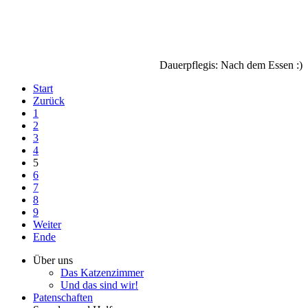
Dauerpflegis: Nach dem Essen :)
Start
Zurück
1
2
3
4
5
6
7
8
9
Weiter
Ende
Über uns
Das Katzenzimmer
Und das sind wir!
Patenschaften