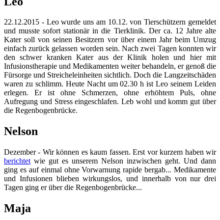
Leo
22.12.2015 - Leo wurde uns am 10.12. von Tierschützern gemeldet
und musste sofort stationär in die Tierklinik. Der ca. 12 Jahre alte
Kater soll von seinen Besitzern vor über einem Jahr beim Umzug
einfach zurück gelassen worden sein. Nach zwei Tagen konnten wir
den schwer kranken Kater aus der Klinik holen und hier mit
Infusionstherapie und Medikamenten weiter behandeln, er genoß die
Fürsorge und Streicheleinheiten sichtlich. Doch die Langzeitschäden
waren zu schlimm. Heute Nacht um 02.30 h ist Leo seinem Leiden
erlegen. Er ist ohne Schmerzen, ohne erhöhtem Puls, ohne
Aufregung und Stress eingeschlafen. Leb wohl und komm gut über
die Regenbogenbrücke.
Nelson
Dezember - Wir können es kaum fassen. Erst vor kurzem haben wir
berichtet
wie gut es unserem Nelson inzwischen geht. Und dann
ging es auf einmal ohne Vorwarnung rapide bergab... Medikamente
und Infusionen blieben wirkungslos, und innerhalb von nur drei
Tagen ging er über die Regenbogenbrücke...
Maja