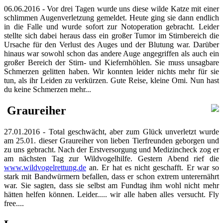
06.06.2016 - Vor drei Tagen wurde uns diese wilde Katze mit einer
schlimmen Augenverletzung gemeldet. Heute ging sie dann endlich
in die Falle und wurde sofort zur Notoperation gebracht. Leider
stellte sich dabei heraus
dass ein großer Tumor im Stirnbereich die
Ursache für den Verlust des Auges und der Blutung war. Darüber
hinaus war sowohl schon das andere Auge angegriffen als auch ein
großer Bereich der Stirn- und Kiefernhöhlen. Sie muss unsagbare
Schmerzen gelitten haben. Wir konnten leider nichts mehr für sie
tun, als ihr Leiden zu verkürzen.
Gute Reise, kleine Omi.
Nun hast
du keine Schmerzen mehr...
Graureiher
27.01.2016 -
Total geschwächt, aber zum Glück unverletzt wurde
am 25.01. dieser Graureiher von lieben Tierfreunden geborgen und
zu uns gebracht. Nach der Erstversorgung und Medizincheck zog er
am nächsten Tag zur Wildvogelhilfe.
Gestern Abend rief die
www.wildvogelrettung.de
an. Er hat es nicht geschafft. Er war so
stark mit Bandwürmern befallen, dass er schon extrem unterernährt
war. Sie sagten, dass sie selbst am Fundtag ihm wohl nicht mehr
hätten helfen können. Leider..... wir alle haben alles versucht. Fly
free....