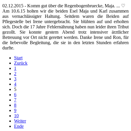
02.12.2015 - Komm gut über die Regenbogenbruecke, Maja. ... ♡
Am 10.6.15 holten wir die beiden Esel Maja und Karl
zusammen
aus vernachlässigter Haltung. Seitdem waren die Beiden auf
Pflegestelle bei Irene untergebracht. Sie blühten auf und erholten
sich. Doch die 17 Jahre Fehlernährung haben nun leider ihren Tribut
gezollt. Sie konnte gestern Abend trotz intensiver ärztlicher
Betreuung vor Ort nicht gerettet werden. Danke Irene und Ron, für
die liebevolle Begleitung, die sie in den letzten Stunden erfahren
durfte.
Start
Zurück
1
2
3
4
5
6
7
8
9
10
Weiter
Ende