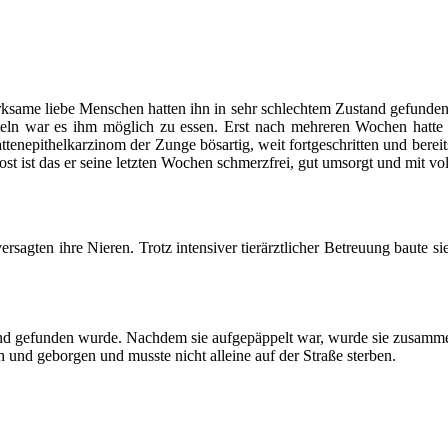
ame liebe Menschen hatten ihn in sehr schlechtem Zustand gefunden. S
eln war es ihm möglich zu essen. Erst nach mehreren Wochen hatte e
enepithelkarzinom der Zunge bösartig, weit fortgeschritten und bereits
ost ist das er seine letzten Wochen schmerzfrei, gut umsorgt und mit vo
versagten ihre Nieren. Trotz intensiver tierärztlicher Betreuung baute
and gefunden wurde. Nachdem sie aufgepäppelt war, wurde sie zusamme
h und geborgen und musste nicht alleine auf der Straße sterben.