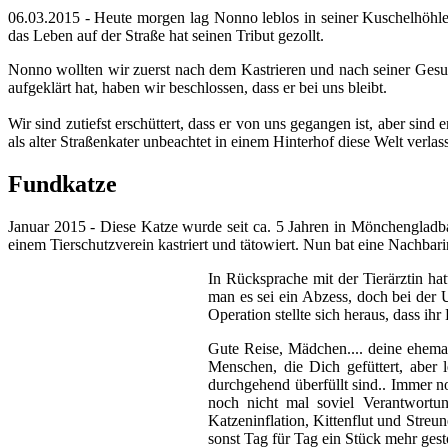
06.03.2015 - Heute morgen lag Nonno leblos in seiner Kuschelhöhle
das Leben auf der Straße hat seinen Tribut gezollt.
Nonno wollten wir zuerst nach dem Kastrieren und nach seiner Gesu
aufgeklärt hat, haben wir beschlossen, d
ass er bei uns bleibt.
Wir sind zutiefst erschüttert, dass er von uns gegangen ist, aber sind 
als alter Straßenkater unbeachtet in einem Hinterhof diese Welt verl
Fundkatze
Januar 2015 - Diese Katze wurde seit ca. 5 Jahren in Mönchengl
einem Tierschutzverein kastriert und tätowiert. Nun bat eine Nachbar
In Rücksprache mit der Tierärztin h
man es sei ein Abzess, doch bei der 
Operation stellte sich heraus, dass ih
Gute Reise, Mädchen.... deine ehemal
Menschen, die Dich gefüttert, aber l
durchgehend überfüllt sind.. Immer no
noch nicht mal soviel Verantwortun
Katzeninflation, Kittenflut und Streu
sonst Tag für Tag ein Stück mehr ges