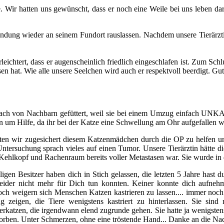
. Wir hatten uns gewünscht, dass er noch eine Weile bei uns leben 
ndung wieder an seinem Fundort rauslassen. Nachdem unsere Tierärzti
erleichtert, dass er augenscheinlich friedlich eingeschlafen ist. Zum Sc
assen hat. Wie alle unsere Seelchen wird auch er respektvoll beerdigt
adbach von Nachbarn gefüttert, weil sie bei einem Umzug einfach U
in um Hilfe, da ihr bei der Katze eine Schwellung am Ohr aufgefallen w
atten wir zugesichert diesem Katzenmädchen durch die OP zu helfen 
Untersuchung sprach vieles auf einen Tumor. Unsere Tierärztin hätte d
r Kehlkopf und Rachenraum bereits voller Metastasen war. Sie wurde in d
igen Besitzer haben dich in Stich gelassen, die letzten 5 Jahre hast
eider nicht mehr für Dich tun konnten. Keiner konnte dich aufnehmen
ch weigern sich Menschen Katzen kastrieren zu lassen.... immer noch g
g zeigen, die Tiere wenigstens kastriert zu hinterlassen. Sie sin
nerkatzen, die irgendwann elend zugrunde gehen. Sie hatte ja wenigste
torben. Unter Schmerzen, ohne eine tröstende Hand... Danke an die Nac