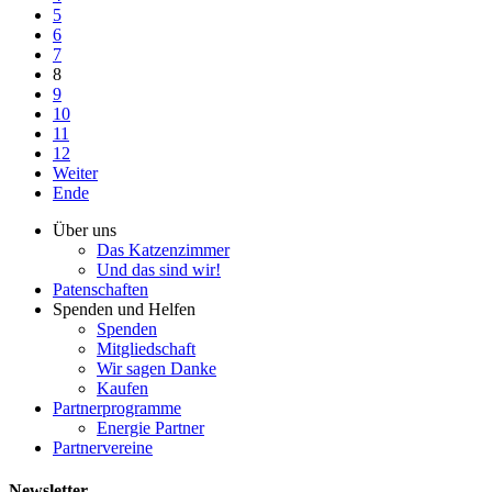
5
6
7
8
9
10
11
12
Weiter
Ende
Über uns
Das Katzenzimmer
Und das sind wir!
Patenschaften
Spenden und Helfen
Spenden
Mitgliedschaft
Wir sagen Danke
Kaufen
Partnerprogramme
Energie Partner
Partnervereine
Newsletter