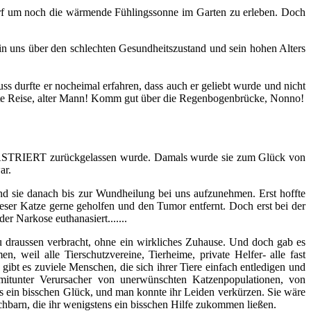
darf um noch die wärmende Fühlingssonne im Garten zu erleben. Doch
n uns über den schlechten Gesundheitszustand und sein hohen Alters
hluss durfte er nocheimal erfahren, dass auch er geliebt wurde und nicht
. Gute Reise, alter Mann! Komm gut über die Regenbogenbrücke, Nonno!
NKASTRIERT zurückgelassen wurde. Damals wurde sie zum Glück von
ar.
und sie danach bis zur Wundheilung bei uns aufzunehmen. Er
st hoffte
ieser Katze gerne geholfen und den Tumor entfernt. Doch erst bei der
er Narkose euthanasiert.......
 du draussen verbracht, ohne ein wirkliches Zuhause. Und doch gab es
, weil alle Tierschutzvereine, Tierheime, private Helfer- alle fast
ibt es zuviele Menschen, die sich ihrer Tiere einfach entledigen und
d mitunter Verursacher von unerwünschten Katzenpopulationen, von
ns ein bisschen Glück, und man konnte ihr Leiden verkürzen. Sie wäre
hbarn, die ihr wenigstens ein bisschen Hilfe zukommen ließen.