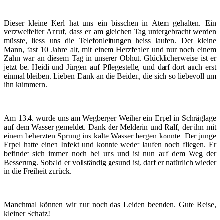
Dieser kleine Kerl hat uns ein bisschen in Atem gehalten.
Ein
verzweifelter Anruf, dass er am gleichen Tag untergebracht werden
müsste, liess uns die Telefonleitungen heiss laufen.
Der kleine
Mann, fast 10 Jahre alt, mit einem Herzfehler und nur noch einem
Zahn war an diesem Tag in unserer Obhut.
Glücklicherweise ist er
jetzt bei Heidi und Jürgen auf Pflegestelle, und darf dort auch erst
einmal bleiben.
Lieben Dank an die Beiden, die sich so liebevoll um
ihn kümmern.
Am 13.4. wurde uns am Wegberger Weiher ein Erpel in Schräglage
auf dem Wasser gemeldet.
Dank der Melderin und Ralf, der ihn mit
einem beherzten Sprung ins kalte Wasser bergen konnte. Der junge
Erpel hatte einen Infekt und konnte weder laufen noch fliegen. Er
befindet sich immer noch bei uns und ist nun auf dem Weg der
Besserung.
Sobald er vollständig gesund ist, darf er natürlich wieder
in die Freiheit zurück.
Manchmal können wir nur noch das Leiden beenden.
Gute Reise,
kleiner Schatz!