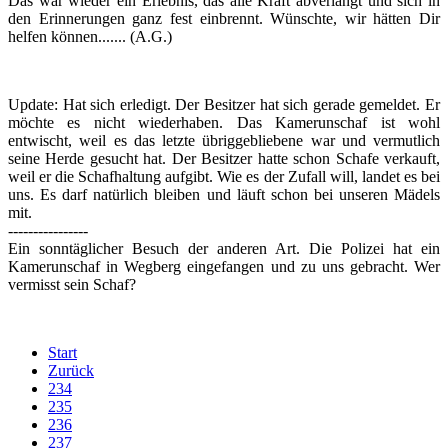
Das war wieder ein Erlebnis, das alle Kraft abverlangt und sich in
den Erinnerungen ganz fest einbrennt.
Wünschte, wir hätten Dir
helfen können....... (A.G.)
Update: Hat sich erledigt. Der Besitzer hat sich gerade gemeldet. Er
möchte es nicht wiederhaben. Das Kamerunschaf ist wohl
entwischt, weil es das letzte übriggebliebene war und vermutlich
seine Herde gesucht hat. Der Besitzer hatte schon Schafe verkauft,
weil er die Schafhaltung aufgibt. Wie es der Zufall will, landet es bei
uns. Es darf natürlich bleiben und läuft schon bei unseren Mädels
mit.
----------------
Ein sonntäglicher Besuch der anderen Art. Die Polizei hat ein
Kamerunschaf in Wegberg eingefangen und zu uns gebracht. Wer
vermisst sein Schaf?
Start
Zurück
234
235
236
237