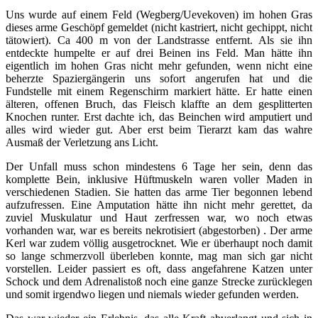
Uns wurde auf einem Feld (Wegberg/Uevekoven) im hohen Gras
dieses arme Geschöpf gemeldet (nicht kastriert, nicht gechippt, nicht
tätowiert). Ca 400 m von der Landstrasse entfernt.
Als sie ihn
entdeckte humpelte er auf drei Beinen ins Feld.
Man hätte ihn
eigentlich im hohen Gras nicht mehr gefunden, wenn nicht eine
beherzte Spaziergängerin uns sofort angerufen hat und die
Fundstelle mit einem Rege
nschirm markiert hätte. Er hatte einen
älteren, offenen Bruch, das Fleisch klaffte an dem gesplitterten
Knochen runter. Erst dachte ich, das Beinchen wird amputiert und
alles wird wieder gut. Aber erst beim Tierarzt kam das wahre
Ausmaß der Verletzung ans Licht.
Der Unfall muss schon mindestens 6 Tage her sein, denn das
komplette Bein, inklusive Hüftmuskeln waren voller Maden in
verschiedenen Stadien. Sie hatten das arme Tier begonnen lebend
aufzufressen. Eine Amputation hätte ihn nicht mehr gerettet, da
zuviel Muskulatur und Haut zerfressen war, wo noch etwas
vorhanden war, war es bereits nekrotisiert (abgestorben) . Der arme
Kerl war zudem völlig ausgetrocknet. Wie er überhaupt noch damit
so lange schmerzvoll überleben konnte, mag man sich gar nicht
vorstellen. Leider passiert es oft, dass angefahrene Katzen unter
Schock und dem Adrenalistoß noch eine ganze Strecke zurücklegen
und somit irgendwo liegen und niemals wieder gefunden werden.