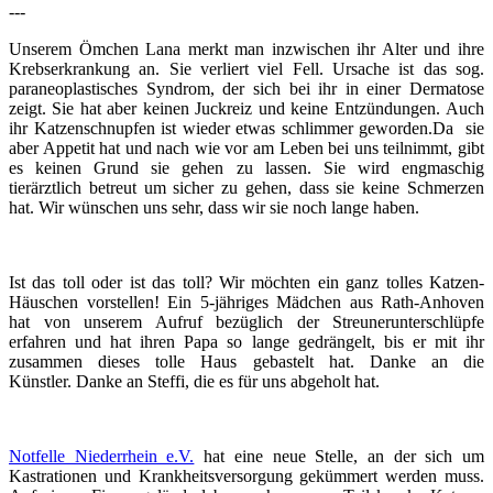
---
Unserem Ömchen Lana merkt man inzwischen ihr Alter und ihre
Krebserkrankung an. Sie verliert viel Fell. Ursache ist das sog.
paraneoplastisches Syndrom, der sich bei ihr in einer Dermatose
zeigt. Sie hat aber keinen Juckreiz und keine Entzündungen.
Auch
ihr Katzenschnupfen ist wieder etwas schlimmer geworden.
Da sie
aber Appetit hat und nach wie vor am Leben bei uns teilnimmt, gibt
es keinen Grund sie gehen zu lassen. S
ie wird engmaschig
tierärztlich betreut um sicher zu gehen, dass sie keine Schmerzen
hat. Wir wünschen uns sehr, dass wir sie noch lange haben.
Ist das toll oder ist das toll?
Wir möchten ein ganz tolles Katzen-
Häuschen vorstellen!
Ein 5-jähriges Mädchen aus Rath-Anhoven
hat von unserem Aufruf bezüglich der Streunerunterschlüpfe
erfahren und hat ihren Papa so lange gedrängelt, bis er mit ihr
zusammen dieses tolle Haus gebastelt hat.
Danke an die
Künstler.
Danke an Steffi, die es für uns abgeholt hat.
Notfelle Niederrhein e.V.
hat eine neue Stelle, an der sich um
Kastrationen und Krankheitsversorgung gekümmert werden muss.