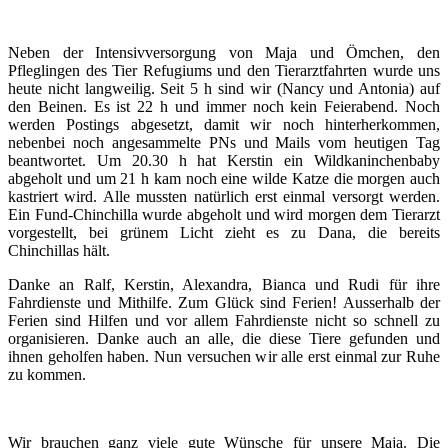
Neben der Intensivversorgung von Maja und Ömchen, den
Pfleglingen des Tier Refugiums und den Tierarztfahrten wurde uns
heute nicht langweilig.
Seit 5 h sind wir (Nancy und Antonia) auf
den Beinen. Es ist 22 h und immer noch kein Feierabend. Noch
werden Postings abgesetzt, damit wir noch hinterherkommen,
nebenbei noch angesammelte PNs und Mails vom heutigen Tag
beantwortet. Um 20.30 h hat Kerstin ein Wildkaninchenbaby
abgeholt und um 21 h kam noch eine wilde Katze die morgen
auch
kastriert wird. Alle mussten natürlich erst einmal versorgt werden.
Ein Fund-Chinchilla wurde abgeholt und wird morgen dem Tierarzt
vorgestellt, bei grünem Licht zieht es zu Dana, die bereits
Chinchillas hält.
Danke an Ralf, Kerstin, Alexandra, Bianca und Rudi für ihre
Fahrdienste und Mithilfe. Zum Glück sind Ferien! Ausserhalb der
Ferien sind Hilfen und vor allem Fahrdienste nicht so schnell zu
organisieren. Danke auch an alle, die diese Tiere gefunden und
ihnen geholfen haben. Nun versuchen wir alle erst einmal zur Ruhe
zu kommen.
Wir brauchen ganz viele gute Wünsche für unsere Maja.
Die