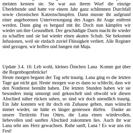
meisten kennen sie. Sie war aus ihrem Wurf die einzige
Überlebende und hatte vor einem Jahr ganz schlimmen Durchfall
sowie chronischen Katzenschnupfen. Dann musste ihr aufgrund
einer angeborenen Unterversorgung des Auges ihr Auge entfernt
werden. Dann ging es bergauf mit ihr.
Doch nun kämpfen wir
wieder um ihre Gesundheit.
Der geschädigte Darm macht ihr wieder
zu schaffen und sie hat wieder einen akuten Schub. Sie bekommt
Infusionen, weil sie einfach zuviel Flüssigkeit verliert. Alle Register
sind gezogen, wir hoffen und bangen mit Maja.
Update 3.4. 16:
Leb wohl, kleines Ömchen Lana
Komm gut über
die Regenbogenbrücke!
Heute morgen begann der Tag sehr traurig. Lana ging es die letzten
Tage gar nicht gut. Heute morgen war es dann so schlecht, dass wir
den Notdienst bemüht haben. Die letzten Stunden haben wir sie
besonders innig umsorgt und gekuschelt und obwohl wir diesen
Abschied näher rücken sahen, so sind wir doch unendlich traurig.
Ein Jahr konnten wir i
hr doch ein Zuhause geben, man wünscht
immer wieder, sie hätte es länger geniessen dürfen. Danke an
unsere Tierärztin Frau Otten, die Lana einen würdevollen,
liebevollen und sanften Abschied zukommen lies. Auch ihr war
Lana sehr ans Herz gewachsen. Ruhe sanft, Lana ! Es war uns ein
Fest!