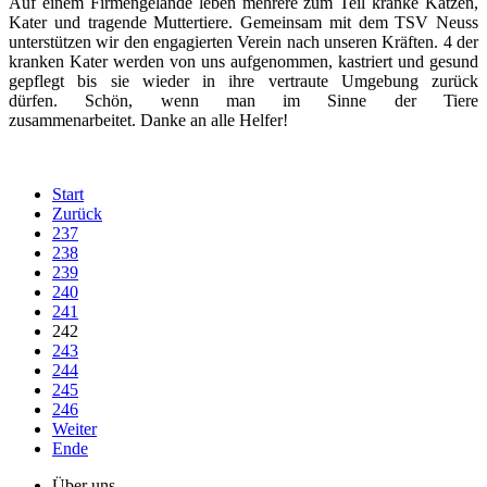
Auf einem Firmengelände leben mehrere zum Teil kranke Katzen,
Kater und tragende Muttertiere. Gemeinsam mit dem TSV Neuss
unterstützen wir den engagierten Verein nach unseren Kräften. 4 der
kranken Kater werden von uns aufgenommen, kastriert und gesund
gepflegt bis sie wieder in ihre vertraute Umgebung zurück
dürfen.
Schön, wenn man im Sinne der Tiere
zusammenarbeitet.
Danke an alle Helfer!
Start
Zurück
237
238
239
240
241
242
243
244
245
246
Weiter
Ende
Über uns