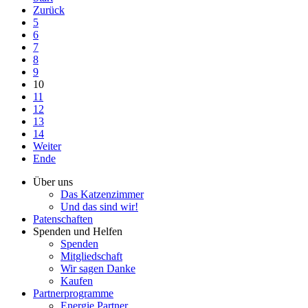
Zurück
5
6
7
8
9
10
11
12
13
14
Weiter
Ende
Über uns
Das Katzenzimmer
Und das sind wir!
Patenschaften
Spenden und Helfen
Spenden
Mitgliedschaft
Wir sagen Danke
Kaufen
Partnerprogramme
Energie Partner