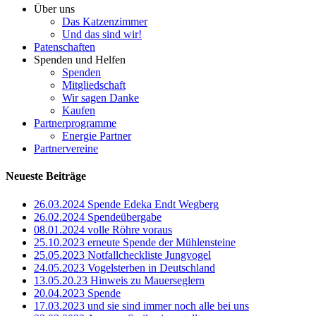
Über uns
Das Katzenzimmer
Und das sind wir!
Patenschaften
Spenden und Helfen
Spenden
Mitgliedschaft
Wir sagen Danke
Kaufen
Partnerprogramme
Energie Partner
Partnervereine
Neueste Beiträge
26.03.2024 Spende Edeka Endt Wegberg
26.02.2024 Spendeübergabe
08.01.2024 volle Röhre voraus
25.10.2023 erneute Spende der Mühlensteine
25.05.2023 Notfallcheckliste Jungvogel
24.05.2023 Vogelsterben in Deutschland
13.05.20.23 Hinweis zu Mauerseglern
20.04.2023 Spende
17.03.2023 und sie sind immer noch alle bei uns