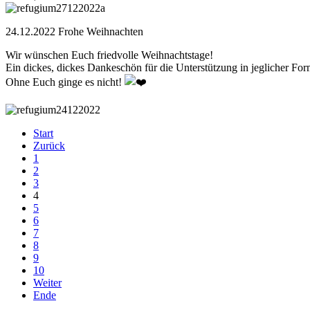
24.12.2022 Frohe Weihnachten
Wir wünschen Euch friedvolle Weihnachtstage!
Ein dickes, dickes Dankeschön für die Unterstützung in jeglicher For
Ohne Euch ginge es nicht!
Start
Zurück
1
2
3
4
5
6
7
8
9
10
Weiter
Ende