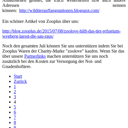
Anlaufstellen geli
stet, die Euch weiterhelfen bzw auch andere
Adressen nennen
können:
http://wildtierauffangstationen.blogspot.com/
Ein schöner Artikel von Zooplus über uns:
http://blog.zooplus.de/2015/07/08/zoolove-hilft-das-tier-refugium-
wegberg-laesst-die-sau-raus/
Noch den gesamten Juli können Sie uns unterstützen indem Sie bei
Zooplus Waren der Charity-Marke "zoolove" kaufen. Wenn Sie das
über unsere
Partnerlinks
machen unterstützen Sie uns noch
zusätzlich bei den Kosten zur Versorgung der Not- und
Gnadenhoftiere.
Start
Zurück
1
2
3
4
5
6
7
8
9