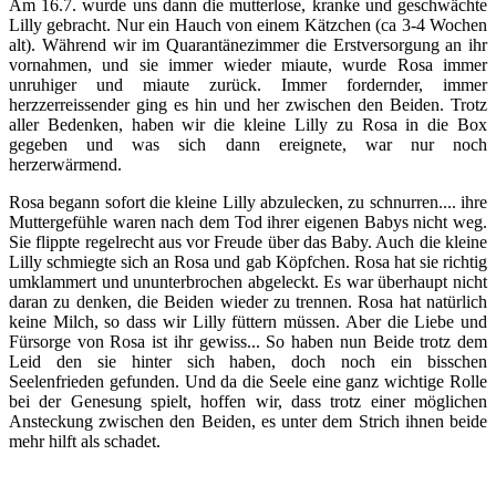
Am 16.7. wurde uns dann die mutterlose, kranke und geschwächte
Lilly gebracht. Nur ein Hauch von einem Kätzchen (ca 3-4 Wochen
alt). Während wir im Quarantänezimmer die Erstversorgung an ihr
vornahmen, und sie immer wieder miaute, wurde Rosa immer
unruhiger und miaute zurück. Immer fordernder, immer
herzzerreissender ging es hin und her zwischen den Beiden. Trotz
aller Bedenken, haben wir die kleine Lilly zu Rosa in die Box
gegeben und was sich dann ereignete, war nur noch
herzerwärmend.
Rosa begann sofort die kleine Lilly abzulecken, zu schnurren.... ihre
Muttergefühle waren nach dem Tod ihrer eigenen Babys nicht weg.
Sie flippte regelrecht aus vor Freude über das Baby. Auch die kleine
Lilly schmiegte sich an Rosa und gab Köpfchen. Rosa hat sie richtig
umklammert und ununterbrochen abgeleckt. Es war überhaupt nicht
daran zu denken, die Beiden wieder zu trennen. Rosa hat natürlich
keine Milch, so dass wir Lilly füttern müssen. Aber die Liebe und
Fürsorge von Rosa ist ihr gewiss... So haben nun Beide trotz dem
Leid den sie hinter sich haben, doch noch ein bisschen
Seelenfrieden gefunden. Und da die Seele eine ganz wichtige Rolle
bei der Genesung spielt, hoffen wir, dass trotz einer möglichen
Ansteckung zwischen den Beiden, es unter dem Strich ihnen beide
mehr hilft als schadet.