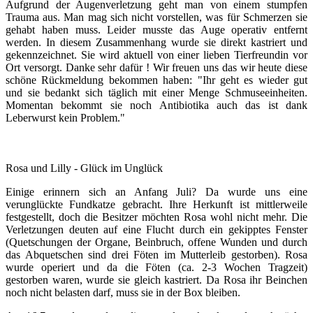
Aufgrund der Augenverletzung geht man von einem stumpfen
Trauma aus. Man mag sich nicht vorstellen, was für Schmerzen sie
gehabt haben muss. Leider musste das Auge operativ entfernt
werden. In diesem Zusammenhang wurde sie direkt kastriert und
gekennzeichnet. Sie wird aktuell von einer lieben Tierfreundin vor
Ort versorgt.
Danke sehr dafür ! Wir freuen uns das wir heute diese
schöne Rückmeldung bekommen haben: "I
hr geht es wieder gut
und sie bedankt sich täglich mit einer Menge Schmuseeinheiten.
Momentan bekommt sie noch Antibiotika auch das ist dank
Leberwurst kein Problem.
"
Rosa und Lilly - Glück im Unglück
Einige erinnern sich an Anfang Juli? Da wurde uns eine
verunglückte Fundkatze gebracht. Ihre Herkunft ist mittlerweile
festgestellt, doch die Besitzer möchten Rosa wohl nicht mehr. Die
Verletzungen deuten auf eine Flucht durch ein gekipptes Fenster
(Quetschungen der Organe, Beinbruch, offene Wunden und durch
das Abquetschen sind drei Föten im Mutterleib gestorben). Rosa
wurde operiert und da die Föten (ca. 2-3 Wochen Tragzeit)
gestorben waren, wurde sie gleich kastriert. Da Rosa ihr Beinchen
noch nicht belasten darf, muss sie in der Box bleiben.