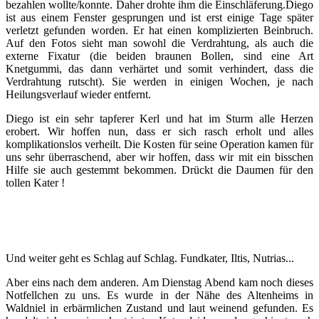
bezahlen wollte/konnte. Daher drohte ihm die Einschläferung.Diego
ist aus einem Fenster gesprungen und ist erst einige Tage später
verletzt gefunden worden. Er hat einen komplizierten Beinbruch.
Auf den Fotos sieht man sowohl die Verdrahtung, als auch die
externe Fixatur (die beiden braunen Bollen, sind eine Art
Knetgummi, das dann verhärtet und somit verhindert, dass die
Verdrahtung rutscht). Sie werden in einigen Wochen, je
nach
Heilungsverlauf wieder entfernt.
Diego ist ein sehr tapferer Kerl und hat im Sturm alle Herzen
erobert. Wir hoffen nun, dass er sich rasch erholt und alles
komplikationslos verheilt. Die Kosten für seine Operation kamen für
uns sehr überraschend, aber wir hoffen, dass wir mit ein bisschen
Hilfe sie auch gestemmt bekommen. Drückt die Daumen für den
tollen Kater !
Und weiter geht es Schlag auf Schlag. Fundkater, Iltis, Nutrias...
Aber eins nach dem anderen. Am Dienstag Abend kam noch dieses
Notfellchen zu uns. Es wurde in der Nähe des Altenheims in
Waldniel in erbärmlichen Zustand und laut weinend gefunden. Es