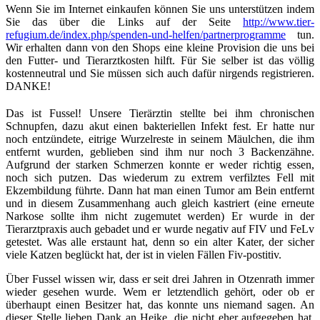
Wenn Sie im Internet einkaufen können Sie uns unterstützen indem
Sie das über die Links auf der Seite
http://www.tier-
refugium.de/index.php/spenden-und-helfen/partnerprogramme
tun.
Wir erhalten dann von den Shops eine kleine Provision die uns bei
den Futter- und Tierarztkosten hilft. Für Sie selber ist das völlig
kostenneutral und Sie müssen sich auch dafür nirgends registrieren.
DANKE!
Das ist Fussel! Unsere Tierärztin stellte bei ihm chronischen
Schnupfen, dazu akut einen bakteriellen Infekt fest. Er hatte nur
noch entzündete, eitrige Wurzelreste in seinem Mäulchen, die ihm
entfernt wurden, geblieben sind ihm nur noch 3 Backenzähne.
Aufgrund der starken Schmerzen konnte er weder richtig essen,
noch sich putzen. Das wiederum zu extrem verfilztes Fell mit
Ekzembildung führte. Dann hat man einen Tumor am Bein entfernt
und in diesem Zusammenhang auch gleich kastriert (eine erneute
Narkose sollte ihm nicht zugemutet werden) Er wurde in der
Tierarztpraxis auch gebadet und er wurde negativ auf FIV und FeLv
getestet. Was alle erstaunt hat, denn so ein alter Kater, der sicher
viele Katzen beglückt hat, der ist in vielen Fällen Fiv-postitiv.
Über Fussel wissen wir, dass er seit drei Jahren in Otzenrath immer
wieder gesehen wurde. Wem er letztendlich gehört, oder ob er
überhaupt einen Besitzer hat, das konnte uns niemand sagen. An
dieser Stelle lieben Dank an Heike, die nicht eher aufgegeben hat,