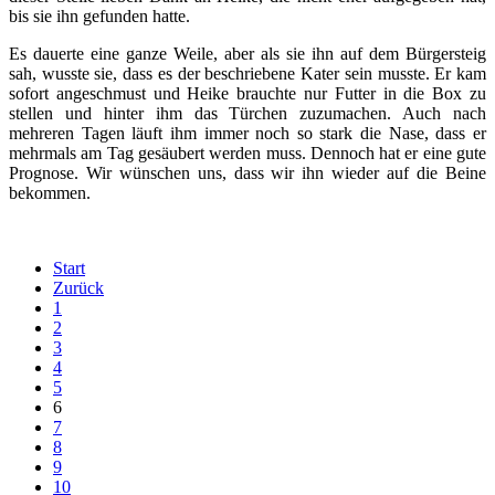
bis sie ihn gefunden hatte.
Es dauerte eine ganze Weile, aber als sie ihn auf dem Bürgersteig
sah, wusste sie, dass es der beschriebene Kater sein musste. Er kam
sofort angeschmust und Heike brauchte nur Futter in die Box zu
stellen und hinter ihm das Türchen zuzumachen. Auch nach
mehreren Tagen läuft ihm immer noch so stark die Nase, dass er
mehrmals am Tag gesäubert werden muss. Dennoch hat er eine gute
Prognose. Wir wünschen uns, dass wir ihn wieder auf die Beine
bekommen.
Start
Zurück
1
2
3
4
5
6
7
8
9
10