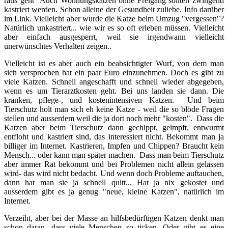
raus geht" Auch Wohnungskatzen ohne Freigang sollten zwingend
kastriert werden. Schon alleine der Gesundheit zuliebe. Info darüber
im Link. Vielleicht aber wurde die Katze beim Umzug "vergessen"?
Natürlich unkastriert... wie wir es so oft erleben müssen. Vielleicht
aber einfach ausgesperrt, weil sie irgendwann vielleicht
unerwünschtes Verhalten zeigen..
Vielleicht ist es aber auch ein beabsichtigter Wurf, von dem man
sich versprochen hat ein paar Euro einzunehmen. Doch es gibt zu
viele Katzen. Schnell angeschafft und schnell wieder abgegeben,
wenn es um Tierarztkosten geht. Bei uns landen sie dann. Die
kranken, pflege-, und kostenintensiven Katzen. Und beim
Tierschutz holt man sich eh keine Katze - weil die so blöde Fragen
stellen und ausserdem weil die ja dort noch mehr "kosten". Dass die
Katzen aber beim Tierschutz dann gechippt, geimpft, entwurmt
entfloht und kastriert sind, das interessiert nicht. Bekommt man ja
billiger im Internet. Kastrieren, Impfen und Chippen? Braucht kein
Mensch... oder kann man später machen. Dass man beim Tierschutz
aber immer Rat bekommt und bei Problemen nicht allein gelassen
wird- das wird nicht bedacht. Und wenn doch Probleme auftauchen,
dann hat man sie ja schnell quitt... Hat ja nix gekostet und
ausserdem gibt es ja genug "neue, kleine Katzen", natürlich im
Internet.
Verzeiht, aber bei der Masse an hilfsbedürftigen Katzen denkt man
schon daran, dass viele Menschen so ticken. Oder gibt es eine