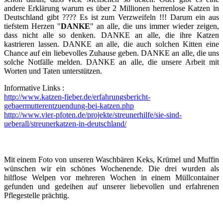
andere Erklärung warum es über 2 Millionen herrenlose Katzen in
Deutschland gibt ???? Es ist zum Verzweifeln !!! Darum ein aus
tiefstem Herzen "
DANKE
" an alle, die uns immer wieder zeigen,
dass nicht alle so denken. DANKE an alle, die ihre Katzen
kastrieren lassen. DANKE an alle, die auch solchen Kitten eine
Chance auf ein liebevolles Zuhause geben. DANKE an alle, die uns
solche Notfälle melden. DANKE an alle, die unsere Arbeit mit
Worten und Taten unterstützen.
Informative Links :
http://www.katzen-fieber.de/erfahrungsbericht-
gebaermutterentzuendung-bei-katzen.php
http://www.vier-pfoten.de/projekte/streunerhilfe/sie-sind-
ueberall/streunerkatzen-in-deutschland/
Mit einem Foto von unseren Waschbären Keks, Krümel und Muffin
wünschen wir ein schönes Wochenende. Die drei wurden als
hilflose Welpen vor mehreren Wochen in einem Müllcontainer
gefunden und gedeihen auf unserer liebevollen und erfahrenen
Pflegestelle prächtig.