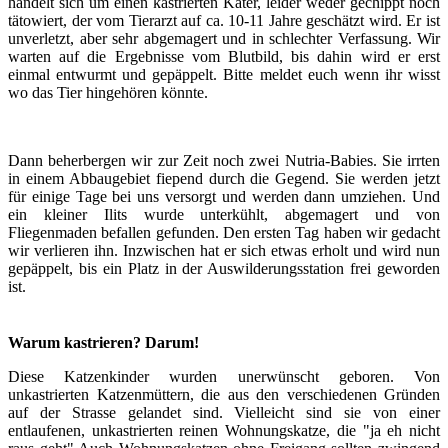
handelt sich um einen kastrierten Kater, leider weder gechippt noch
tätowiert, der vom Tierarzt auf ca. 10-11 Jahre geschätzt wird. Er ist
unverletzt, aber sehr abgemagert und in schlechter Verfassung. Wir
warten auf die Ergebnisse vom Blutbild, bis dahin wird er erst
einmal entwurmt und gepäppelt. Bitte meldet euch wenn ihr wisst
wo das Tier hingehören könnte.
Dann beherbergen wir zur Zeit noch zwei Nutria-Babies. Sie irrten
in einem Abbaugebiet fiepend durch die Gegend. Sie werden jetzt
für einige Tage bei uns versorgt und werden dann umziehen. Und
ein kleiner Ilits wurde unterkühlt, abgemagert und von
Fliegenmaden befallen gefunden. Den ersten Tag haben wir gedacht
wir verlieren ihn. Inzwischen hat er sich etwas erholt und wird nun
gepäppelt, bis ein Platz in der Auswilderungsstation frei geworden
ist.
Warum kastrieren? Darum!
Diese Katzenkinder wurden unerwünscht geboren. Von
unkastrierten Katzenmüttern, die aus den verschiedenen Gründen
auf der Strasse gelandet sind. Vielleicht sind sie von einer
entlaufenen, unkastrierten reinen Wohnungskatze, die "ja eh nicht